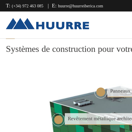
Passer
Passer
Passer
T:
E:
(+34) 972 463 085
huurre@huurreiberica.com
à
au
à
la
contenu
la
navigation
principal
barre
principale
latérale
Systèmes de construction pour votre
principale
Panneaux 
Revêtement métallique archite