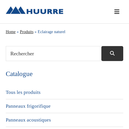
Passer
Passer
Passer
à
au
à
la
contenu
la
navigation
principal
barre
Home
»
Produits
» Eclairage naturel
principale
latérale
principale
Catalogue
Tous les produits
Panneaux frigorifique
Panneaux acoustiques