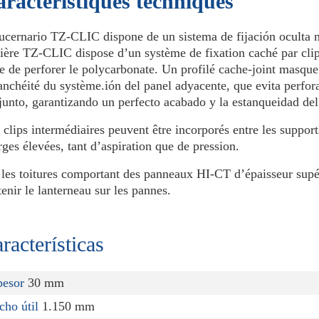
ractéristiques techniques
lucernario TZ-CLIC dispone de un sistema de fijación oculta me
ière TZ-CLIC dispose d’un système de fixation caché par clip 
te de perforer le polycarbonate. Un profilé cache-joint masque 
tanchéité du système.ión del panel adyacente, que evita perfora
junto, garantizando un perfecto acabado y la estanqueidad del
 clips intermédiaires peuvent être incorporés entre les suppo
rges élevées, tant d’aspiration que de pression.
 les toitures comportant des panneaux HI-CT d’épaisseur supér
tenir le lanterneau sur les pannes.
racterísticas
pesor
30 mm
cho útil
1.150 mm