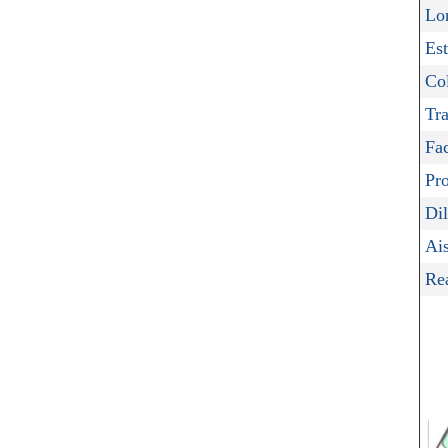
Lo
Est
Col
Tra
Fac
Pr
Dil
Ai
Re