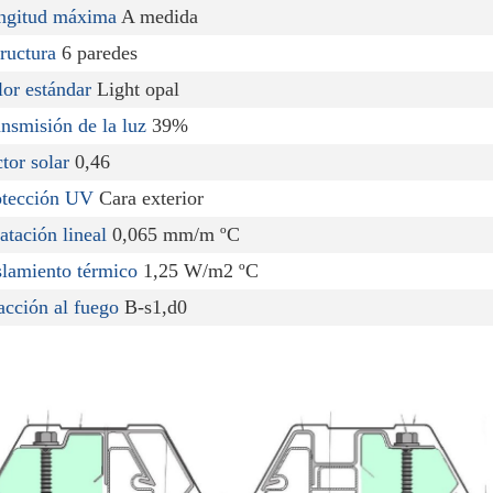
ngitud máxima
A medida
ructura
6 paredes
or estándar
Light opal
nsmisión de la luz
39%
tor solar
0,46
otección UV
Cara exterior
atación lineal
0,065 mm/m ºC
slamiento térmico
1,25 W/m2 ºC
acción al fuego
B-s1,d0