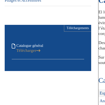
Ca
Pliages et Accessoires
El 
lum
évi
l’é
Téléchargements
con
Des
Catalogue général
cha
Télécharger
Sur
sou
Ca
Es
An