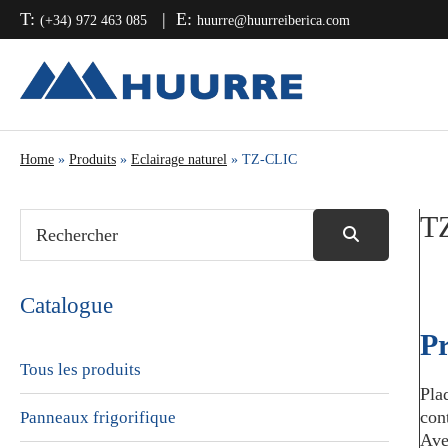
Passer
Passer
Passer
T:
E:
(+34) 972 463 085
huurre@huurreiberica.com
à
au
à
la
contenu
la
navigation
principal
barre
principale
latérale
principale
Home
»
Produits
»
Eclairage naturel
» TZ-CLIC
T
Catalogue
Pr
Tous les produits
Pla
con
Panneaux frigorifique
Ave