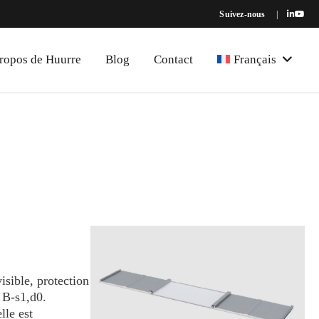
Suivez-nous
|
ropos de Huurre
Blog
Contact
Français
isible, protection
 B-s1,d0.
lle est