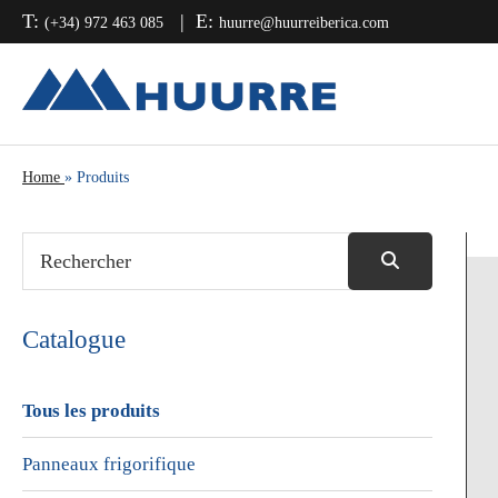
Passer
Passer
Passer
T:
E:
(+34) 972 463 085
huurre@huurreiberica.com
à
au
à
la
contenu
la
navigation
principal
barre
principale
latérale
principale
Home
»
Produits
Catalogue
Tous les produits
Panneaux frigorifique