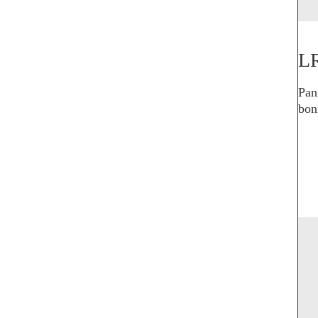
L
Pan
bonn