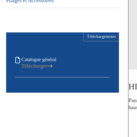
Pliages et Accessoires
Téléchargements
Catalogue général
Télécharger
HI
Pan
hau