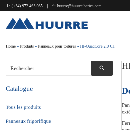
Passer
Passer
Passer
T:
E:
(+34) 972 463 085
huurre@huurreiberica.com
à
au
à
la
contenu
la
navigation
principal
barre
principale
latérale
principale
Home
»
Produits
»
Panneaux pour toitures
» HI-QuadCore 2.0 CT
H
Catalogue
De
Pan
Tous les produits
exté
Panneaux frigorifique
Fer
gar