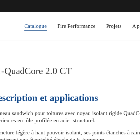
Catalogue
Fire Performance
Projets
A p
I-QuadCore 2.0 CT
scription et applications
neau sandwich pour toitures avec noyau isolant rigide QuadC
rieures en tôle profilée en acier structurel.
meture légère à haut pouvoir isolant, ses joints étanches à rain
antissent une étanchéité élevée de la fermeture.