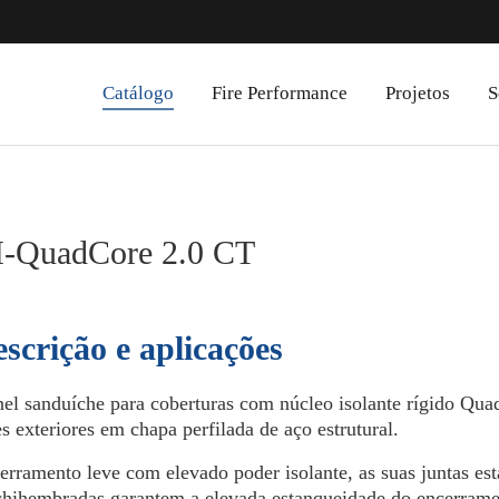
Catálogo
Fire Performance
Projetos
S
I-QuadCore 2.0 CT
scrição e aplicações
nel sanduíche para coberturas com núcleo isolante rígido Qu
es exteriores em chapa perfilada de aço estrutural.
erramento leve com elevado poder isolante, as suas juntas es
hihembradas garantem a elevada estanqueidade do encerrame