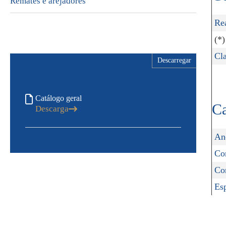
Remates e arejadores
Re
(*)
Cla
Descarregar
Catálogo geral
Ca
Descarga
An
Co
Co
Esp