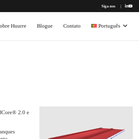
Siga-nos
|
obre Huurre
Blogue
Contato
Português
adCore® 2.0 e
tanques
nto.