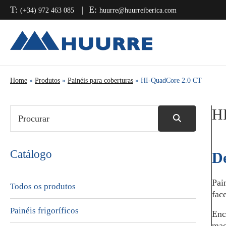
Saltar
Skip
Saltar
T:
E:
(+34) 972 463 085
huurre@huurreiberica.com
para
to
para
o
main
a
menu
content
barra
principal
lateral
principal
Home
»
Produtos
»
Painéis para coberturas
» HI-QuadCore 2.0 CT
H
Catálogo
De
Pai
Todos os produtos
fac
Painéis frigoríficos
Enc
mac