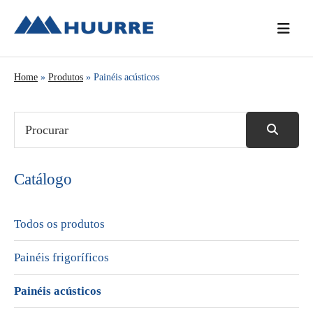
Saltar
Skip
Saltar
para
to
para
o
main
a
menu
content
barra
Home
»
Produtos
» Painéis acústicos
principal
lateral
principal
Catálogo
Todos os produtos
Painéis frigoríficos
Painéis acústicos