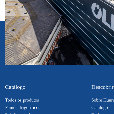
Catálogo
Descobrir
Todos os produtos
Sobre Huur
Painéis frigoríficos
Catálogo