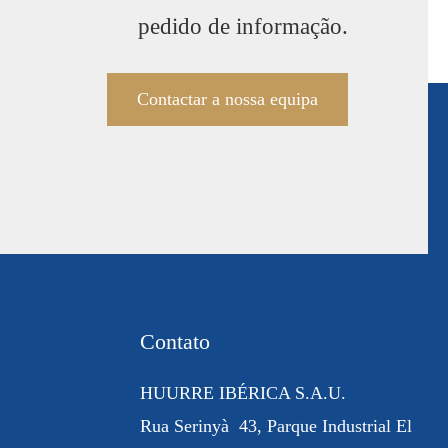
pedido de informação.
Contactar a nossa equipa
Contato
HUURRE IBÉRICA S.A.U.
Rua
Serinyà
43, Parque Industrial
El