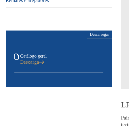
Remates e arejadores
Descarregar
Catálogo geral
Descarga
L
Pai
tec