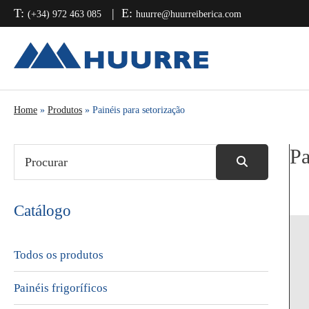
Saltar
Skip
Saltar
T:
E:
(+34) 972 463 085
huurre@huurreiberica.com
para
to
para
o
main
a
menu
content
barra
principal
lateral
principal
Home
»
Produtos
» Painéis para setorização
Pa
Catálogo
Todos os produtos
Painéis frigoríficos