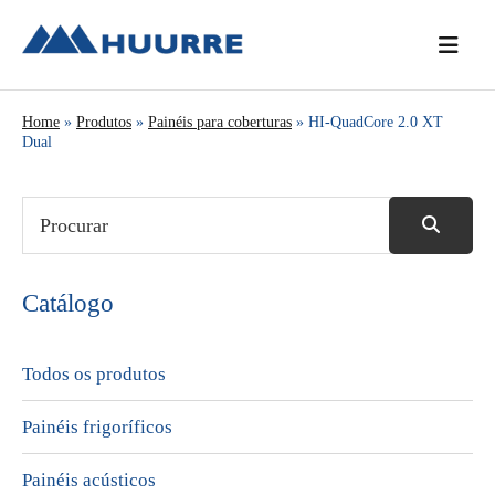
Saltar
Skip
Saltar
para
to
para
o
main
a
menu
content
barra
Home
»
Produtos
»
Painéis para coberturas
» HI-QuadCore 2.0 XT
principal
lateral
Dual
principal
Catálogo
Todos os produtos
Painéis frigoríficos
Painéis acústicos