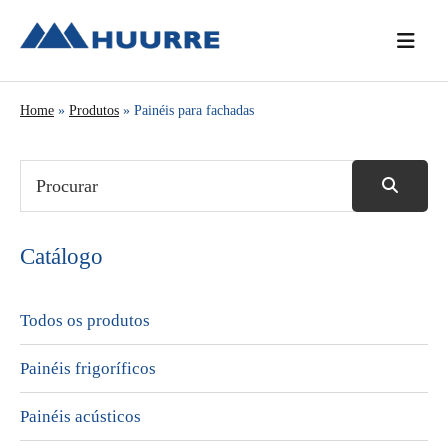
Saltar
Skip
Saltar
para
to
para
o
main
a
menu
content
barra
Home
»
Produtos
» Painéis para fachadas
principal
lateral
principal
Catálogo
Todos os produtos
Painéis frigoríficos
Painéis acústicos