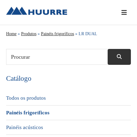
Saltar
Skip
Saltar
para
to
para
o
main
a
menu
content
barra
Home
»
Produtos
»
Painéis frigoríficos
» LR DUAL
principal
lateral
principal
Catálogo
Todos os produtos
Painéis frigoríficos
Painéis acústicos