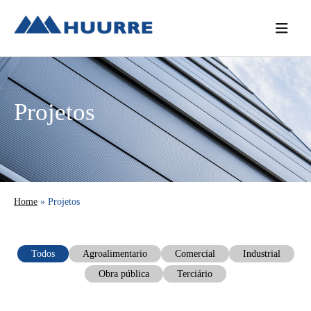
Saltar
Skip
Saltar
para
to
para
o
main
a
menu
content
barra
principal
lateral
Projetos
principal
Home
»
Projetos
Todos
Agroalimentario
Comercial
Industrial
Obra pública
Terciário