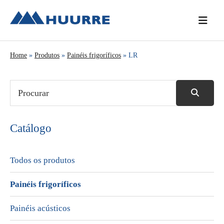
Saltar
Skip
Saltar
para
to
para
o
main
a
menu
content
barra
Home
»
Produtos
»
Painéis frigoríficos
» LR
principal
lateral
principal
Catálogo
Todos os produtos
Painéis frigoríficos
Painéis acústicos