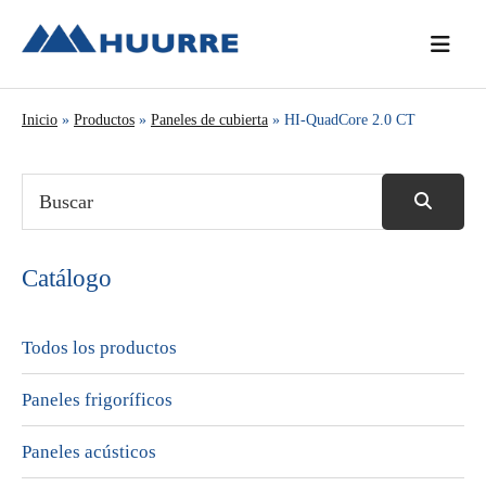
Saltar
Saltar
Saltar
a
al
a
la
contenido
la
navegación
principal
barra
Inicio
»
Productos
»
Paneles de cubierta
» HI-QuadCore 2.0 CT
principal
lateral
principal
Catálogo
Todos los productos
Paneles frigoríficos
Paneles acústicos