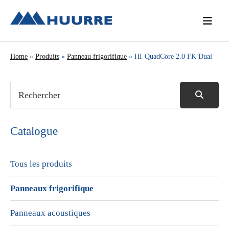
Passer
Passer
Passer
à
au
à
la
contenu
la
navigation
principal
barre
Home
»
Produits
»
Panneau frigorifique
» HI-QuadCore 2.0 FK Dual
principale
latérale
principale
Catalogue
Tous les produits
Panneaux frigorifique
Panneaux acoustiques