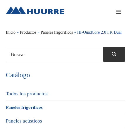
Saltar
Saltar
Saltar
a
al
a
la
contenido
la
navegación
principal
barra
Inicio
»
Productos
»
Paneles frigoríficos
» HI-QuadCore 2.0 FK Dual
principal
lateral
principal
Catálogo
Todos los productos
Paneles frigoríficos
Paneles acústicos