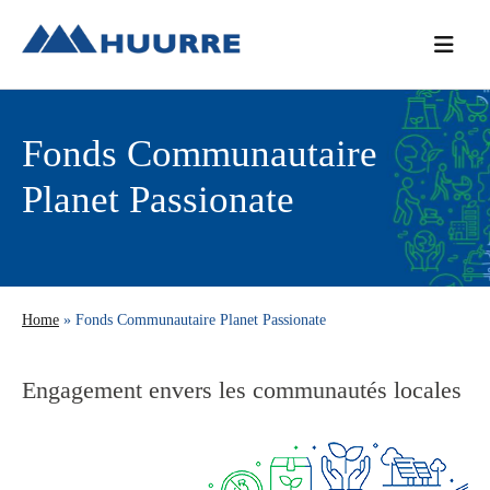
Passer
Passer
Passer
à
au
à
la
contenu
la
navigation
principal
barre
principale
latérale
Fonds Communautaire
principale
Planet Passionate
Home
» Fonds Communautaire Planet Passionate
Engagement envers les communautés locales