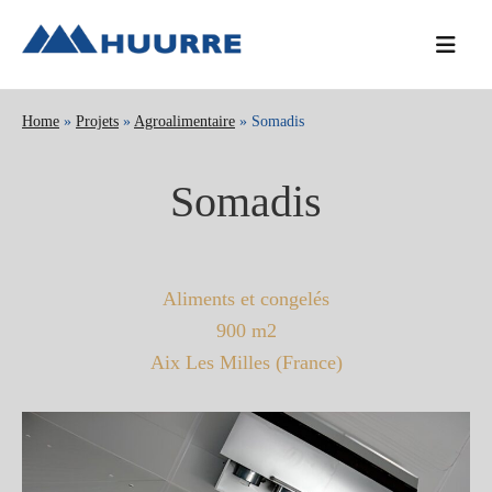
Passer
Passer
Passer
à
au
à
la
contenu
la
navigation
principal
barre
Home
»
Projets
»
Agroalimentaire
» Somadis
principale
latérale
principale
Somadis
Aliments et congelés
900 m2
Aix Les Milles (France)