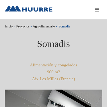
Saltar
Saltar
Saltar
a
al
a
la
contenido
la
navegación
principal
barra
Inicio
»
Proyectos
»
Agroalimentario
» Somadis
principal
lateral
principal
Somadis
Alimentación y congelados
900 m2
Aix Les Milles (Francia)