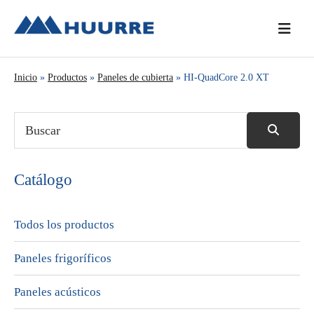
Saltar
Saltar
Saltar
a
al
a
la
contenido
la
navegación
principal
barra
Inicio
»
Productos
»
Paneles de cubierta
» HI-QuadCore 2.0 XT
principal
lateral
principal
Catálogo
Todos los productos
Paneles frigoríficos
Paneles acústicos