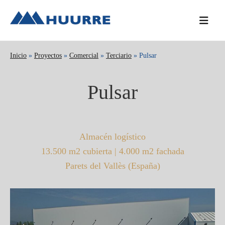
Saltar
Saltar
Saltar
a
al
a
la
contenido
la
navegación
principal
barra
Inicio
»
Proyectos
»
Comercial
»
Terciario
» Pulsar
principal
lateral
principal
Pulsar
Almacén logístico
13.500 m2 cubierta | 4.000 m2 fachada
Parets del Vallès (España)