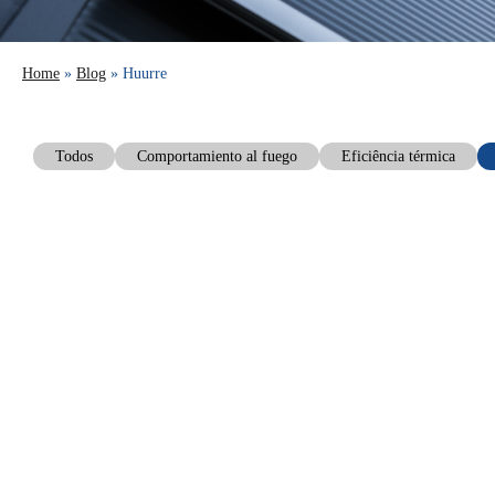
Home
»
Blog
» Huurre
Todos
Comportamiento al fuego
Eficiência térmica