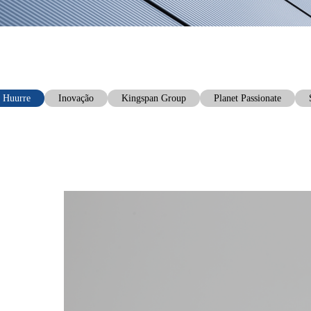
Huurre
Inovação
Kingspan Group
Planet Passionate