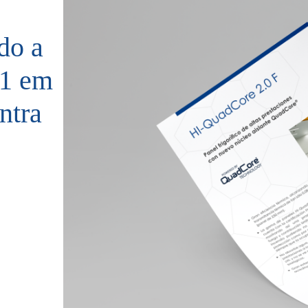
do a
 1 em
ntra