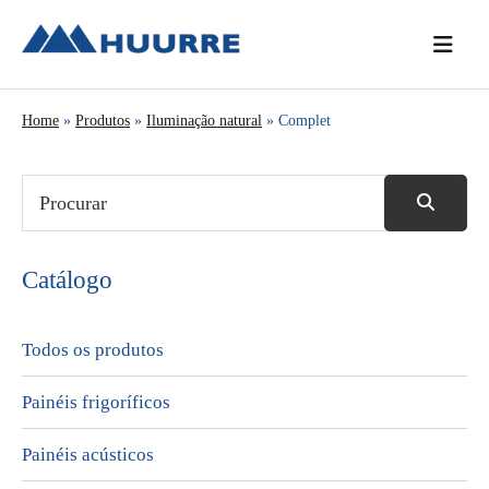
Saltar
Skip
Saltar
para
to
para
o
main
a
menu
content
barra
Home
»
Produtos
»
Iluminação natural
» Complet
principal
lateral
principal
Catálogo
Todos os produtos
Painéis frigoríficos
Painéis acústicos