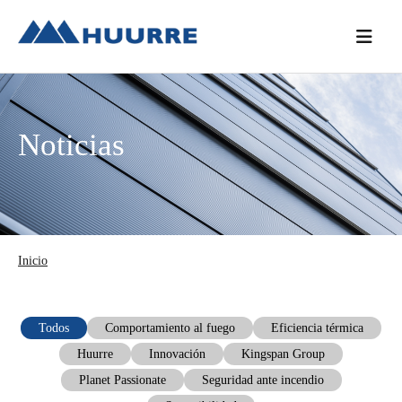
Saltar
Saltar
Saltar
a
al
a
la
contenido
la
navegación
principal
barra
principal
lateral
Noticias
principal
Inicio
Todos
Comportamiento al fuego
Eficiencia térmica
Huurre
Innovación
Kingspan Group
Planet Passionate
Seguridad ante incendio