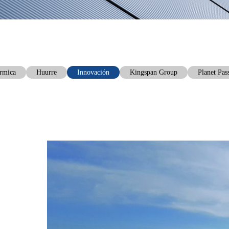
érmica
Huurre
Innovación
Kingspan Group
Planet Pas