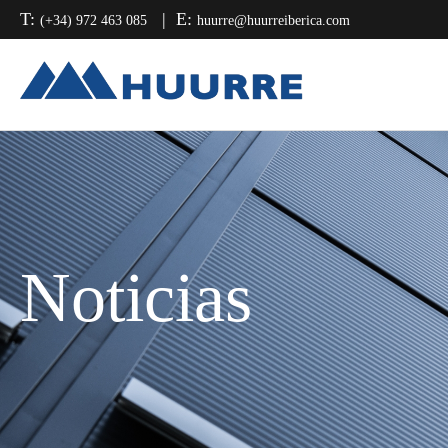
Saltar
Saltar
Saltar
T:
E:
(+34) 972 463 085
huurre@huurreiberica.com
a
al
a
la
contenido
la
navegación
principal
barra
principal
lateral
principal
Noticias