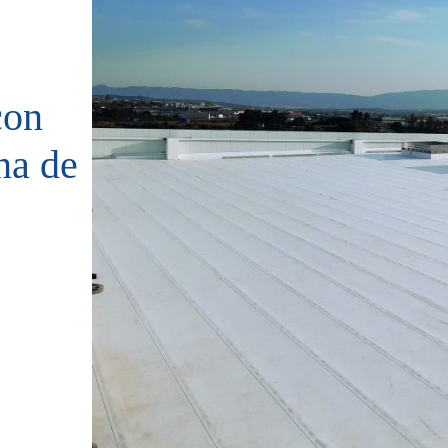
con
na de