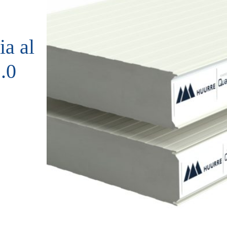
ia al
.0