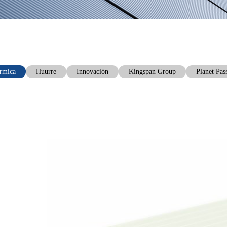
érmica
Huurre
Innovación
Kingspan Group
Planet Pas