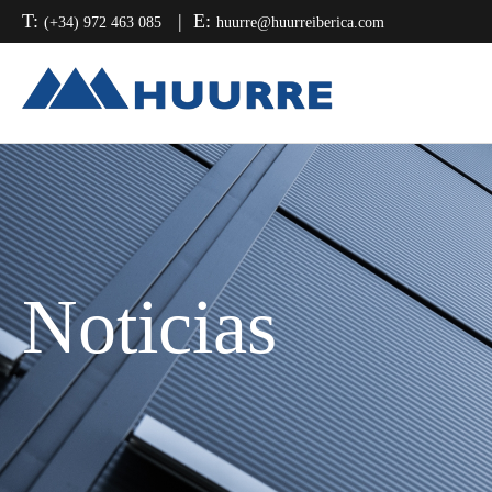
Saltar
Saltar
Saltar
T:
E:
(+34) 972 463 085
huurre@huurreiberica.com
a
al
a
la
contenido
la
navegación
principal
barra
principal
lateral
principal
Noticias