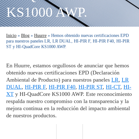
KS1000 AWP.
Inicio
»
Blog
»
Huurre
» Hemos obtenido nuevas certificaciones EPD
para nuestros paneles LR, LR DUAL, HI-PIR F, HI-PIR F40, HI-PIR
ST y HI-QuadCore KS1000 AWP.
En Huurre, estamos orgullosos de anunciar que hemos
obtenido nuevas certificaciones EPD (Declaración
Ambiental de Producto) para nuestros paneles
LR
,
LR
DUAL
,
HI-PIR F
,
HI-PIR F40
,
HI-PIR ST
,
HI-CT
,
HI-
XT
y HI-QuadCore KS1000 AWP. Este reconocimiento
respalda nuestro compromiso con la transparencia y la
mejora continua en la reducción del impacto ambiental
de nuestros productos.