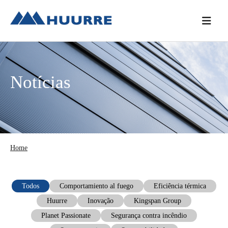
Saltar
Skip
Saltar
para
to
para
o
main
a
menu
content
barra
principal
lateral
Notícias
principal
Home
Todos
Comportamiento al fuego
Eficiência térmica
Huurre
Inovação
Kingspan Group
Planet Passionate
Segurança contra incêndio