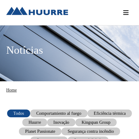
Saltar
Skip
Saltar
para
to
para
o
main
a
menu
content
barra
principal
lateral
Notícias
principal
Home
Todos
Comportamiento al fuego
Eficiência térmica
Huurre
Inovação
Kingspan Group
Planet Passionate
Segurança contra incêndio