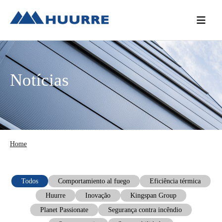
Saltar
Skip
Saltar
para
to
para
o
main
a
menu
content
barra
principal
lateral
Notícias
principal
Home
Todos
Comportamiento al fuego
Eficiência térmica
Huurre
Inovação
Kingspan Group
Planet Passionate
Segurança contra incêndio