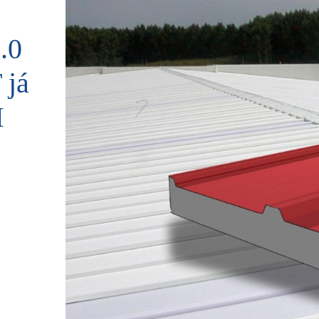
.0
 já
M