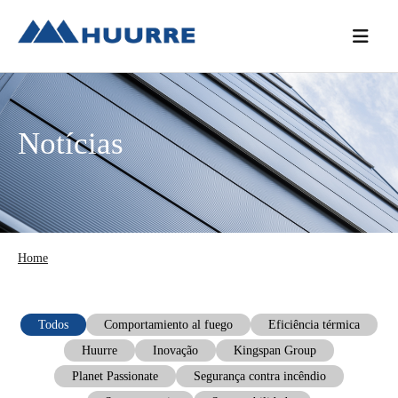
Saltar
Skip
Saltar
para
to
para
o
main
a
menu
content
barra
principal
lateral
Notícias
principal
Home
Todos
Comportamiento al fuego
Eficiência térmica
Huurre
Inovação
Kingspan Group
Planet Passionate
Segurança contra incêndio