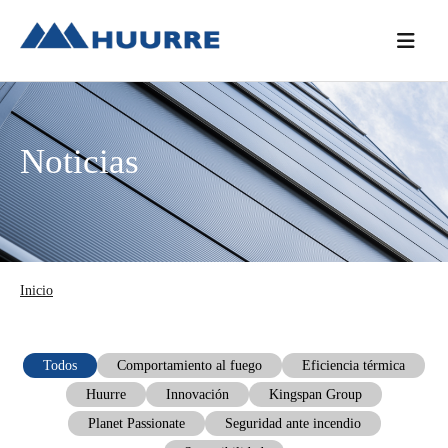
Saltar
Saltar
Saltar
a
al
a
la
contenido
la
navegación
principal
barra
principal
lateral
Noticias
principal
Inicio
Todos
Comportamiento al fuego
Eficiencia térmica
Huurre
Innovación
Kingspan Group
Planet Passionate
Seguridad ante incendio