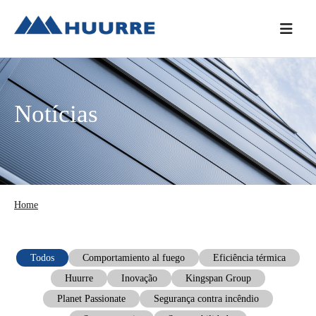
Saltar
Skip
Saltar
para
to
para
o
main
a
menu
content
barra
principal
lateral
Notícias
principal
Home
Todos
Comportamiento al fuego
Eficiência térmica
Huurre
Inovação
Kingspan Group
Planet Passionate
Segurança contra incêndio