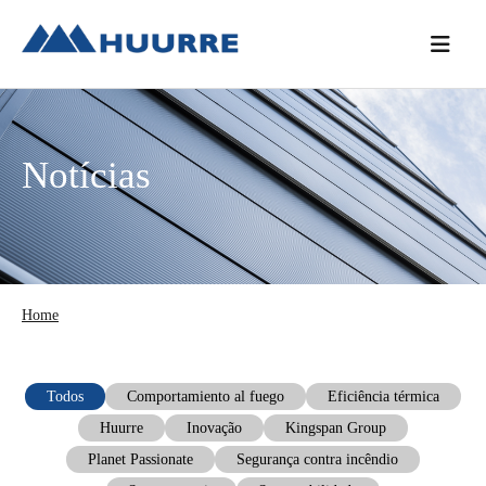
Saltar
Skip
Saltar
para
to
para
o
main
a
menu
content
barra
principal
lateral
Notícias
principal
Home
Todos
Comportamiento al fuego
Eficiência térmica
Huurre
Inovação
Kingspan Group
Planet Passionate
Segurança contra incêndio