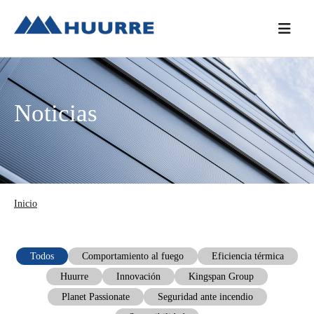
Saltar
Saltar
Saltar
a
al
a
la
contenido
la
navegación
principal
barra
principal
lateral
Noticias
principal
Inicio
Todos
Comportamiento al fuego
Eficiencia térmica
Huurre
Innovación
Kingspan Group
Planet Passionate
Seguridad ante incendio