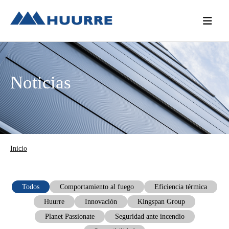
Saltar
Saltar
Saltar
a
al
a
la
contenido
la
navegación
principal
barra
principal
lateral
Noticias
principal
Inicio
Todos
Comportamiento al fuego
Eficiencia térmica
Huurre
Innovación
Kingspan Group
Planet Passionate
Seguridad ante incendio