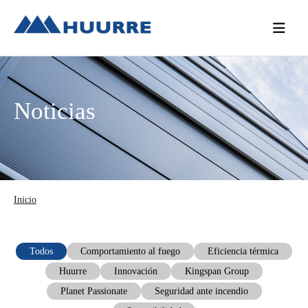
Saltar
Saltar
Saltar
a
al
a
la
contenido
la
navegación
principal
barra
principal
lateral
Noticias
principal
Inicio
Todos
Comportamiento al fuego
Eficiencia térmica
Huurre
Innovación
Kingspan Group
Planet Passionate
Seguridad ante incendio