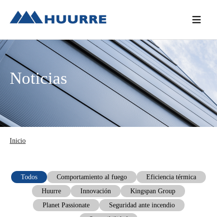
Saltar
Saltar
Saltar
a
al
a
la
contenido
la
navegación
principal
barra
principal
lateral
Noticias
principal
Inicio
Todos
Comportamiento al fuego
Eficiencia térmica
Huurre
Innovación
Kingspan Group
Planet Passionate
Seguridad ante incendio