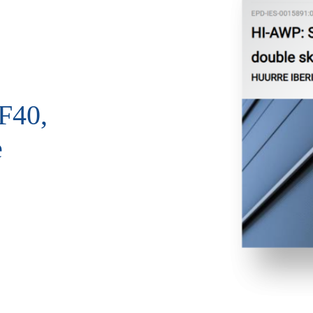
F40,
e