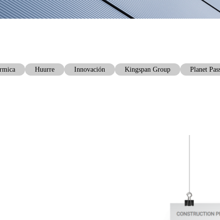
érmica
Huurre
Innovación
Kingspan Group
Planet Pas