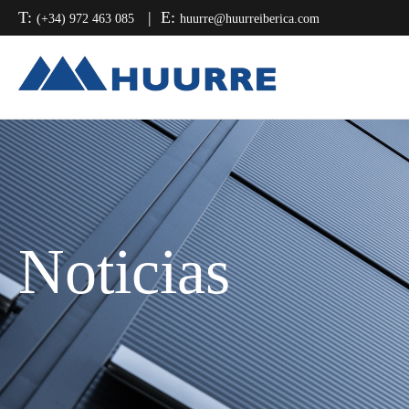
Saltar
Saltar
Saltar
T:
E:
(+34) 972 463 085
huurre@huurreiberica.com
a
al
a
la
contenido
la
navegación
principal
barra
principal
lateral
principal
Noticias