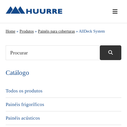
Saltar
Skip
Saltar
para
to
para
o
main
a
menu
content
barra
Home
»
Produtos
»
Painéis para coberturas
» AllDeck System
principal
lateral
principal
Catálogo
Todos os produtos
Painéis frigoríficos
Painéis acústicos